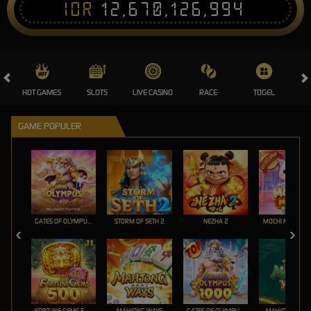
IDR
12,670,126,994
HOT GAMES
SLOTS
LIVE CASINO
RACE
TOGEL
OL
GAME POPULER
GATES OF OLYMPUS POP
STORM OF SETH 2
NEZHA 2
MOCHI MANIA 1
FORTUNE GEMS 500
MAHJONG WAYS
GATES OF OLYMPUS 1000
MAHJONG WAYS