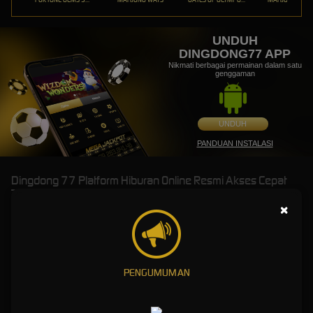
UNDUH
DINGDONG77 APP
Nikmati berbagai permainan dalam satu
genggaman
UNDUH
PANDUAN INSTALASI
Dingdong 77 Platform Hiburan Online Resmi Akses Cepat
Terpercaya
×
DINGDONG77 | Dingdong
77 Platform Hiburan Online
PENGUMUMAN
Resmi Akses Cepat