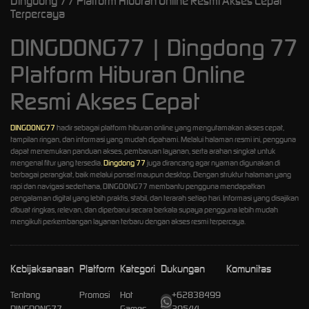
Dingdong 77 Platform Hiburan Online Resmi Akses Cepat
Terpercaya
DINGDONG77 | Dingdong 77
Platform Hiburan Online
Resmi Akses Cepat
DINGDONG77
hadir sebagai platform hiburan online yang mengutamakan akses cepat,
tampilan ringan, dan informasi yang mudah dipahami. Melalui halaman resmi ini, pengguna
dapat menemukan panduan akses, pembaruan layanan, serta arahan singkat untuk
mengenal fitur yang tersedia.
Dingdong 77
juga dirancang agar nyaman digunakan di
berbagai perangkat, baik melalui ponsel maupun desktop. Dengan struktur halaman yang
rapi dan navigasi sederhana, DINGDONG77 membantu pengguna mendapatkan
pengalaman digital yang lebih praktis, stabil, dan terarah setiap hari. Informasi yang disajikan
dibuat ringkas, relevan, dan diperbarui secara berkala supaya pengguna lebih mudah
mengikuti perkembangan layanan terbaru dengan akses resmi terpercaya.
Kebijaksanaan
Platform
Kategori
Dukungan
Komunitas
Tentang
Promosi
Hot
+62838499
DINGDONG77
Games
29544