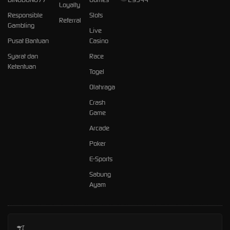
Loyalty
Responsible
Slots
Referral
Gambling
Live
Pusat Bantuan
Casino
Syarat dan
Race
Ketentuan
Togel
Olahraga
Crash
Game
Arcade
Poker
E-Sports
Sabung
Ayam