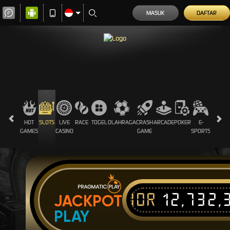
MASUK
DAFTAR
HOT
SLOTS
LIVE
RACE
TOGEL
OLAHRAGA
CRASH
ARCADE
POKER
E-
SABUN
GAMES
CASINO
GAME
SPORTS
AYAM
IDR
12,732,
JACKPOT
PLAY