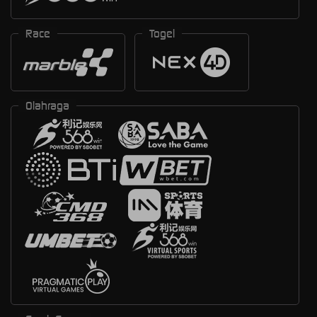
Race
Togel
Olahraga