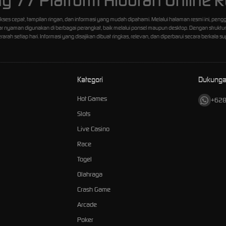
 77 Platform Hiburan Online R
kses cepat, tampilan ringan, dan informasi yang mudah dipahami. Melalui halaman resmi ini, 
ar nyaman digunakan di berbagai perangkat, baik melalui ponsel maupun desktop. Dengan stru
erarah setiap hari. Informasi yang disajikan dibuat ringkas, relevan, dan diperbarui secara berk
Kategori
Dukung
Hot Games
+62
Slots
Live Casino
Race
Togel
Olahraga
Crash Game
Arcade
Poker