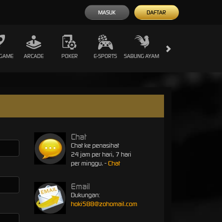
MASUK
DAFTAR
 GAME
ARCADE
POKER
E-SPORTS
SABUNG AYAM
PROMOSI
Chat
Chat ke penasihat
24 jam per hari, 7 hari
per minggu. -
Chat
Email
Dukungan:
hoki588@zohomail.com