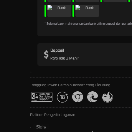
* Selama bank maintenance dan bank offline deposit dan penarik
Deposit
Rata-rata 3 Menit
Tanggung Jawab Bermain
Browser Yang Didukung
Platform Penyedia Layanan
Slots