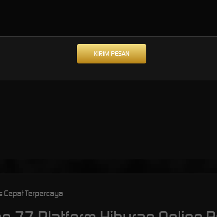
s Cepat Terpercaya