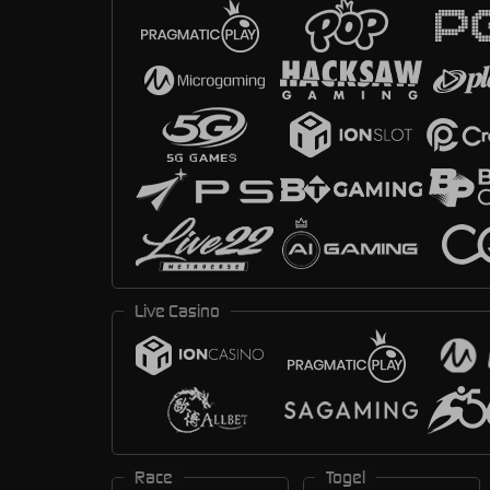
Live Casino
Race
Togel