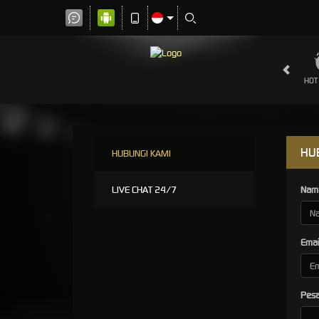
HOT
HU
HUBUNGI KAMI
LIVE CHAT 24/7
Nam
Emai
Pes