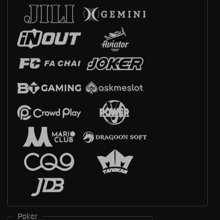
Poker