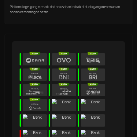
Platform togel yang menarik dari perusahan terbaik di dunia yang menawarkan
hadiah kemenangan besar