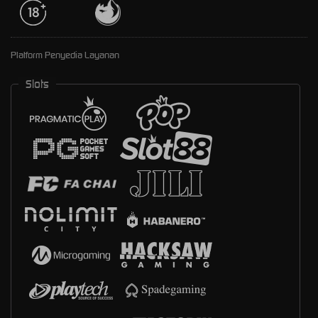
Platform Penyedia Layanan
Slots