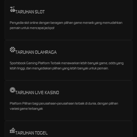
TARUHAN SLOT
Penyedia slot online dengan beragam pilihan game menarik yang memudahkan
pemain untuk mencapai jackpot
TARUHAN OLAHRAGA
Sportsbook Gaming Platform Terbaik menawarkan lebih banyak game, odds yang
lebih tinggi, dan menyediakan pilihan yang lebih banyak untuk pemain.
TARUHAN LIVE KASINO
Platform Pilihan bagi perusahaan-perusahaan terbaik di dunia, dengan pilihan
variasi game terbanyak
TARUHAN TOGEL