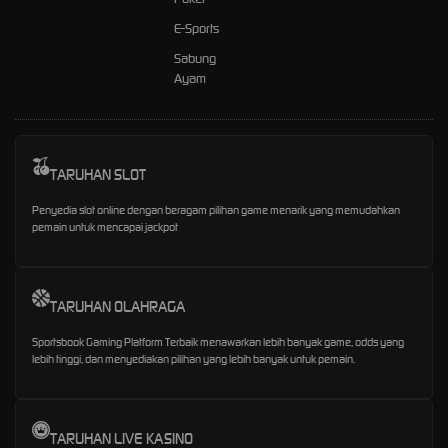
E-Sports
Sabung
Ayam
TARUHAN SLOT
Penyedia slot online dengan beragam pilihan game menarik yang memudahkan
pemain untuk mencapai jackpot
TARUHAN OLAHRAGA
Sportsbook Gaming Platform Terbaik menawarkan lebih banyak game, odds yang
lebih tinggi, dan menyediakan pilihan yang lebih banyak untuk pemain.
TARUHAN LIVE KASINO