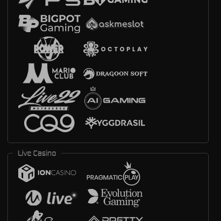
Live Casino