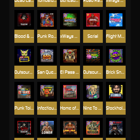
Dead Canary
Tombstone RIP
Beheaded
Road Rage
xWays Hoarder 2
Blood & Shadow
Punk Rocker 2
xWays Hoarder xSplit
Serial
Flight Mode
Outsourced
San Quentin xWays
El Pasa Gunfight xNudge
Outsourced: Payday
Brick Snake 2000
Punk Toilet
Infectious 5 xWays
Home of the Brave
Nine To Five
Stockholm Syndrome