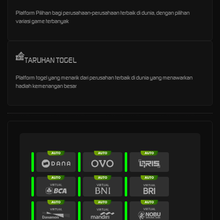
Platform Pilihan bagi perusahaan-perusahaan terbaik di dunia, dengan pilihan
variasi game terbanyak
TARUHAN TOGEL
Platform togel yang menarik dari perusahan terbaik di dunia yang menawarkan
hadiah kemenangan besar