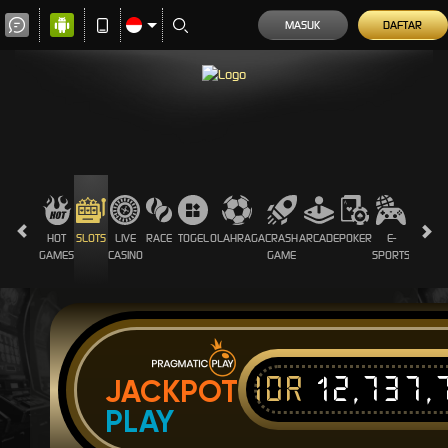
MASUK
DAFTAR
HOT
SLOTS
LIVE
RACE
TOGEL
OLAHRAGA
CRASH
ARCADE
POKER
E-
SABUN
GAMES
CASINO
GAME
SPORTS
AYAM
IDR
12,737,
JACKPOT
PLAY