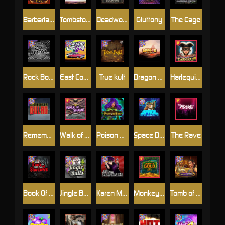
Barbarian Fury
Tombstone
Deadwood xNudge
Gluttony
The Cage
Rock Bottom
East Coast Vs West Coast
True kult
Dragon Tribe
Harlequin Carnival
Remember Gulag
Walk of Shame
Poison Eve
Space Donkey
The Rave
Book Of Shadows
Jingle Balls
Karen Maneater
Monkey's Gold xPays
Tomb of Nefertiti