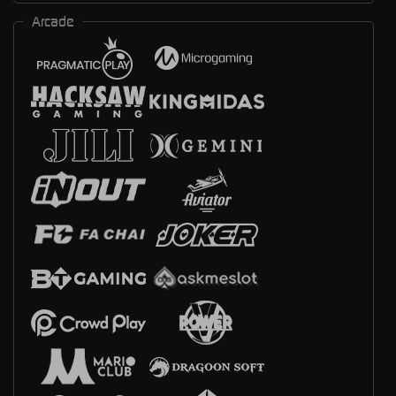
Arcade