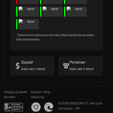
* Selama bank maintenance dan bank offline deposit dan penarikan
tidak dapat diproses
Deposit
Penarikan
Rata-rata 3 Menit
Rata-rata 5 Menit
Tanggung Jawab
Browser Yang
Bermain
Didukung
©2026 DINGDONG77. Hak cipta
dilindungi | 18+