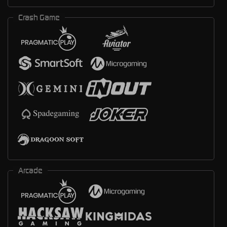
Crash Game
Arcade