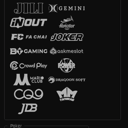
Poker