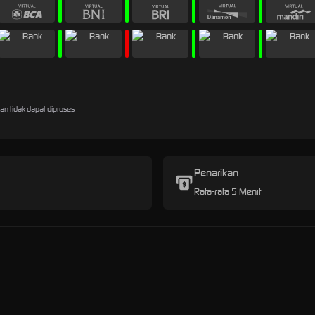
an tidak dapat diproses
Penarikan
Rata-rata 5 Menit