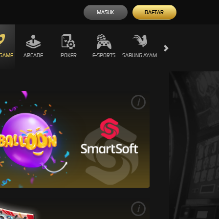
MASUK
DAFTAR
 GAME
ARCADE
POKER
E-SPORTS
SABUNG AYAM
PROMOSI
i
i