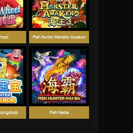
heel
Fish Hunter Monster Awaken
Spongebob
Fish Haiba