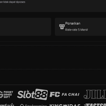
an tidak dapat diproses
Penarikan
Rata-rata 5 Menit