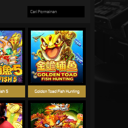
ish 5
Golden Toad Fish Hunting