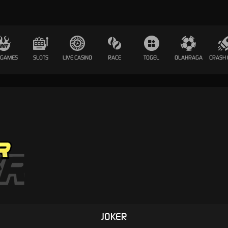
 GAMES
SLOTS
LIVE CASINO
RACE
TOGEL
OLAHRAGA
CRASH
JOKER