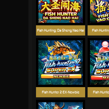
Fish Hunting: Da Sheng Nao Hai
Fish Huntin
Fish Hunter 2 EX-Newbie
Fish Hunte