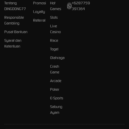
Tentang
Promosi
Hot
+6287759
DINGDONG77
Games
391364
Loyalty
Responsible
Slots
Referral
Gambling
Live
Pusat Bantuan
Casino
Syarat dan
Race
Ketentuan
Togel
Olahraga
Crash
Game
Arcade
Poker
E-Sports
Sabung
Ayam