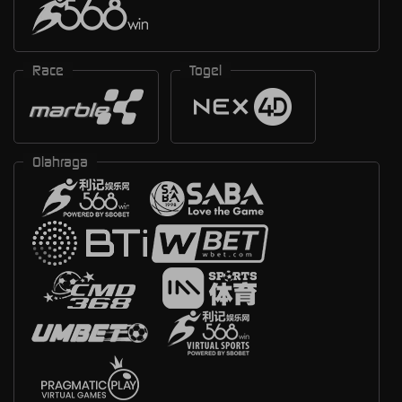
Race
Togel
Olahraga