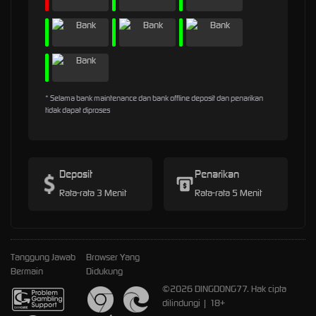
* Selama bank maintenance dan bank offline deposit dan penarikan
tidak dapat diproses
Deposit
Penarikan
Rata-rata 3 Menit
Rata-rata 5 Menit
Tanggung Jawab
Browser Yang
Bermain
Didukung
©2026 DINGDONG77. Hak cipta
dilindungi | 18+