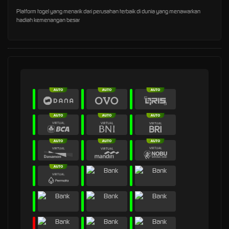
Platform togel yang menarik dari perusahan terbaik di dunia yang menawarkan
hadiah kemenangan besar