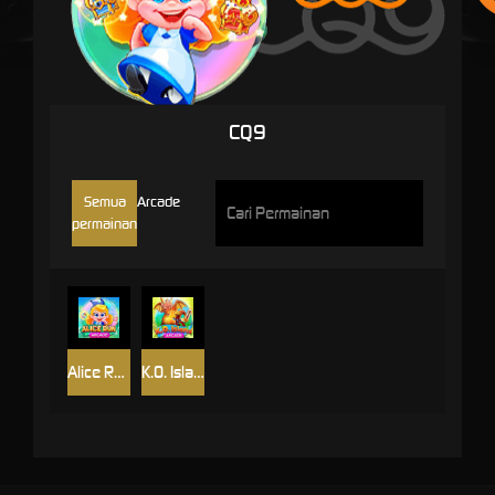
CQ9
Semua
Arcade
permainan
Alice Run
K.O. Island