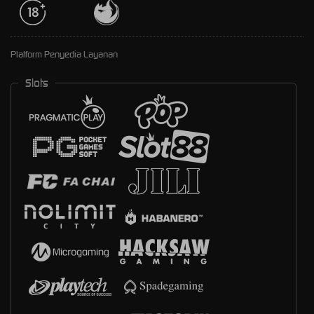
Platform Penyedia Layanan
Slots