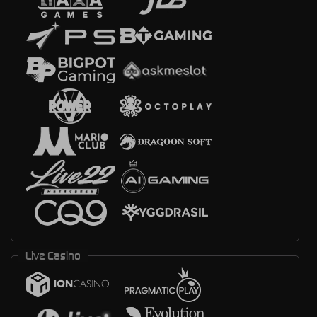
Live Casino