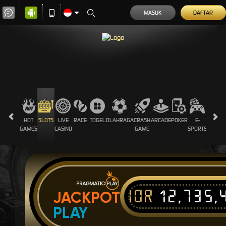
MASUK
DAFTAR
HOT
SLOTS
LIVE
RACE
TOGEL
OLAHRAGA
CRASH
ARCADE
POKER
E-
SABUN
GAMES
CASINO
GAME
SPORTS
AYAM
IDR
12,735,
JACKPOT
PLAY