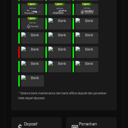
* Selama bank maintenance dan bank offline deposit dan penarikan
tidak dapat diproses
Deposit
Penarikan