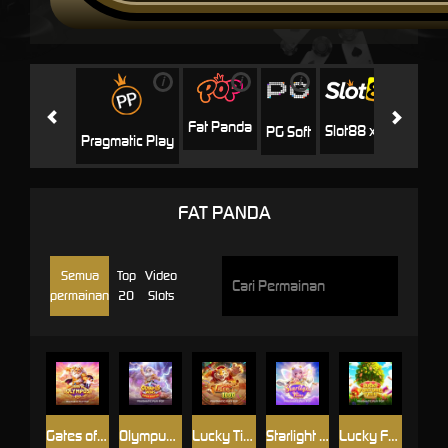
i
i
i
i
i
Facha
Fat Panda
Slot88 x PP
PG Soft
Pragmatic Play
FAT PANDA
Semua
Top
Video
permainan
20
Slots
Gates of Olympus POP
Olympus Wins
Lucky Tiger 1000
Starlight Wins
Lucky Fortune Tree