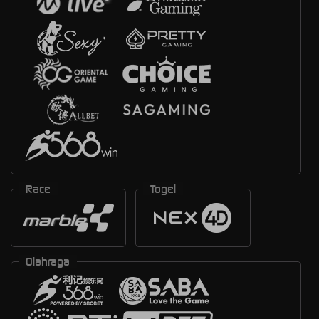
Race
Togel
Olahraga